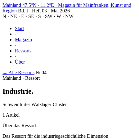
Mainland
47.5°N · 11.2°E
·
Magazin für Mainfranken, Kunst und
Region
Bd. I · Heft 03 · Mai 2026
N
·
NE
·
E
·
SE
·
S
·
SW
·
W
·
NW
Start
·
Magazin
·
Ressorts
·
Über
← Alle Ressorts
№ 04
Mainland · Ressort
Industrie
.
Schweinfurter Wälzlager-Cluster.
1 Artikel
Über das Ressort
Das Ressort für die industriegeschichtliche Dimension