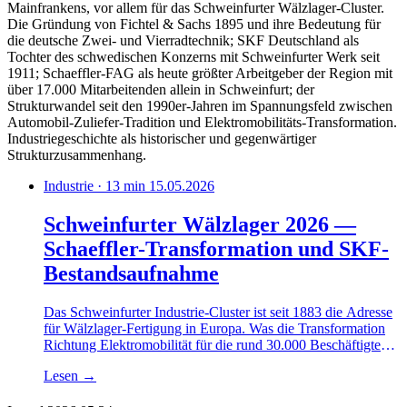
Mainfrankens, vor allem für das Schweinfurter Wälzlager-Cluster.
Die Gründung von Fichtel & Sachs 1895 und ihre Bedeutung für
die deutsche Zwei- und Vierradtechnik; SKF Deutschland als
Tochter des schwedischen Konzerns mit Schweinfurter Werk seit
1911; Schaeffler-FAG als heute größter Arbeitgeber der Region mit
über 17.000 Mitarbeitenden allein in Schweinfurt; der
Strukturwandel seit den 1990er-Jahren im Spannungsfeld zwischen
Automobil-Zuliefer-Tradition und Elektromobilitäts-Transformation.
Industriegeschichte als historischer und gegenwärtiger
Strukturzusammenhang.
Industrie · 13 min
15.05.2026
Schweinfurter Wälzlager 2026 —
Schaeffler-Transformation und SKF-
Bestandsaufnahme
Das Schweinfurter Industrie-Cluster ist seit 1883 die Adresse
für Wälzlager-Fertigung in Europa. Was die Transformation
Richtung Elektromobilität für die rund 30.000 Beschäftigten
in der Region bedeutet — eine sober gerechnete Bilanz
Lesen
→
zwischen Schaeffler-eMobility, SKF-Restrukturierung und
einer IG-Metall-Position, die nicht laut, aber präzise ist.