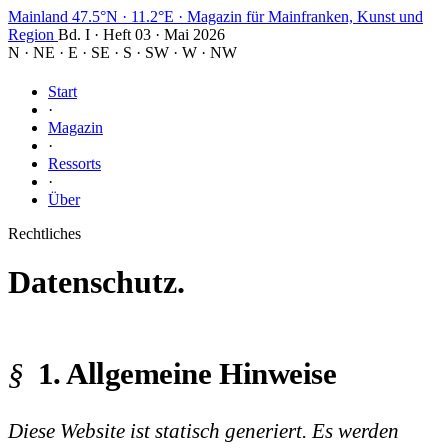
Mainland
47.5°N · 11.2°E
·
Magazin für Mainfranken, Kunst und
Region
Bd. I · Heft 03 · Mai 2026
N
·
NE
·
E
·
SE
·
S
·
SW
·
W
·
NW
Start
·
Magazin
·
Ressorts
·
Über
Rechtliches
Datenschutz.
1. Allgemeine Hinweise
Diese Website ist statisch generiert. Es werden