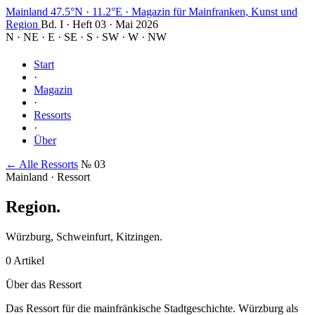
Mainland
47.5°N · 11.2°E
·
Magazin für Mainfranken, Kunst und
Region
Bd. I · Heft 03 · Mai 2026
N
·
NE
·
E
·
SE
·
S
·
SW
·
W
·
NW
Start
·
Magazin
·
Ressorts
·
Über
← Alle Ressorts
№ 03
Mainland · Ressort
Region
.
Würzburg, Schweinfurt, Kitzingen.
0 Artikel
Über das Ressort
Das Ressort für die mainfränkische Stadtgeschichte. Würzburg als